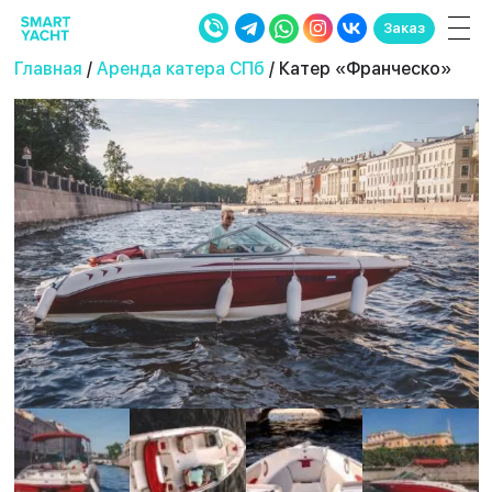
Заказ
Главная
/
Аренда катера СПб
/ Катер «Франческо»