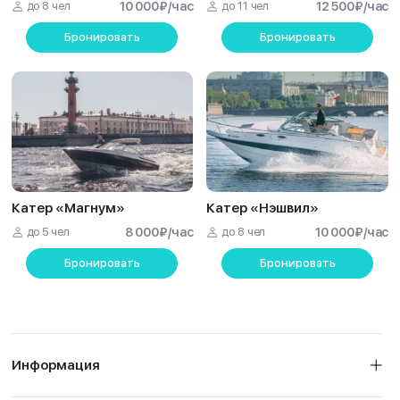
до 8 чел
10 000
₽
/час
до 11 чел
12 500
₽
/час
Бронировать
Бронировать
Катер «Магнум»
Катер «Нэшвил»
до 5 чел
8 000
₽
/час
до 8 чел
10 000
₽
/час
Бронировать
Бронировать
Информация