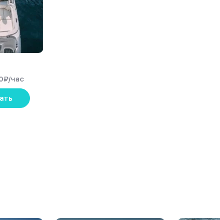
0
₽
/час
ать