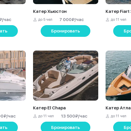
Катер Хьюстон
Катер Fiart
₽
/час
7 000
₽
/час
до 5 чел
до 11 чел
ать
Бронировать
Бр
Катер El Chapa
Катер Атла
00
₽
/час
13 500
₽
/час
до 11 чел
до 11 чел
ать
Бронировать
Бр