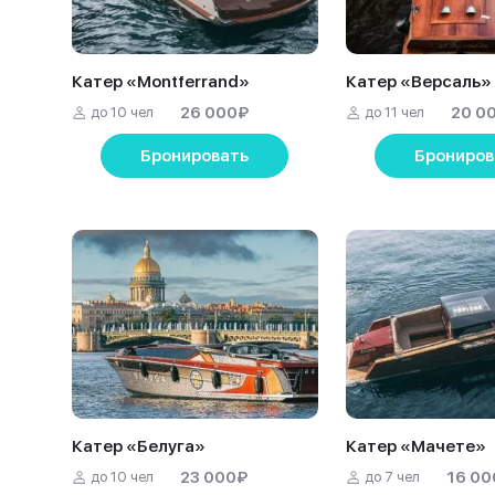
Катер «Montferrand»
Катер «Версаль»
26 000
₽
20 0
до 10 чел
до 11 чел
Бронировать
Брониров
Катер «Белуга»
Катер «Мачете»
23 000
₽
16 00
до 10 чел
до 7 чел