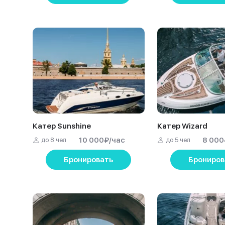
Катер Sunshine
Катер Wizard
10 000
₽
/час
8 000
до 8 чел
до 5 чел
Бронировать
Брониров