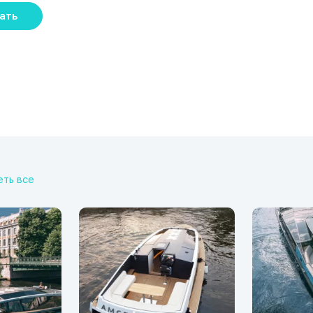
ать
ть все