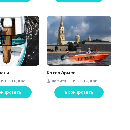
фани
Катер Эрмес
6 000
₽
/час
6 000
₽
/час
до 5 чел
онировать
Бронировать