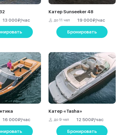
 32
Катер Sunseeker 48
13 000
₽
/час
19 000
₽
/час
до 11 чел
онировать
Бронировать
нтика
Катер «Tasha»
16 000
₽
/час
12 500
₽
/час
до 9 чел
онировать
Бронировать