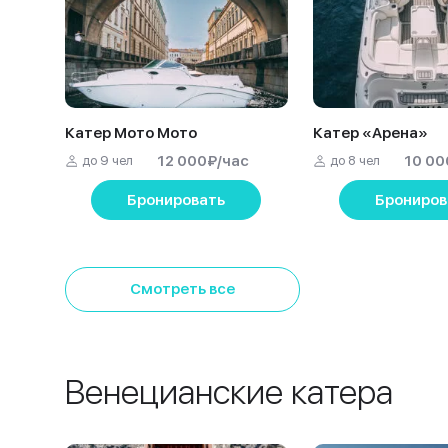
Катер Мото Мото
Катер «Арена»
12 000
₽
/час
10 00
до 9 чел
до 8 чел
Бронировать
Брониров
Смотреть все
Венецианские катера