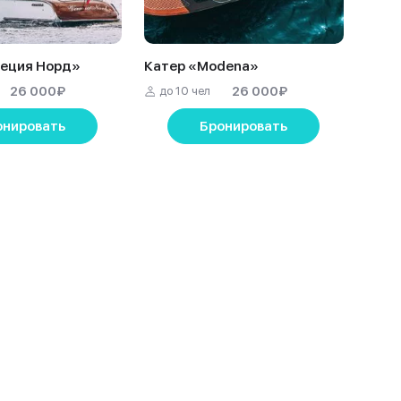
неция Норд»
Катер «Modena»
26 000
₽
26 000
₽
до 10 чел
онировать
Бронировать