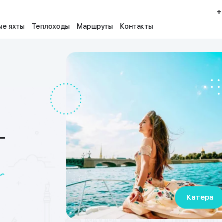
+
е яхты
Теплоходы
Маршруты
Контакты
т
Катера