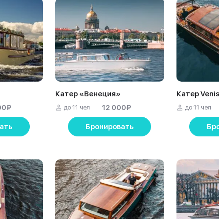
Катер «Венеция»
Катер Veni
00
₽
12 000
₽
до 11 чел
до 11 чел
ать
Бронировать
Бр