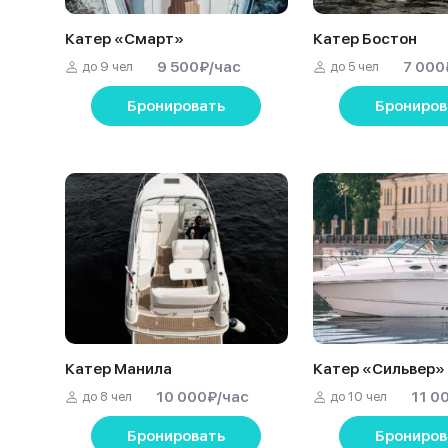
Катер «Смарт»
Катер Бостон
9 500
₽
/час
7 000
до 9 чел
до 5 чел
Бронировать
Брониров
Катер Манила
Катер «Сильвер»
10 000
₽
/час
11 0
до 8 чел
до 10 чел
Бронировать
Брониров