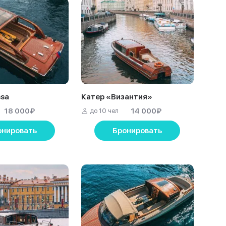
ssa
Катер «Византия»
18 000
₽
14 000
₽
до 10 чел
онировать
Бронировать