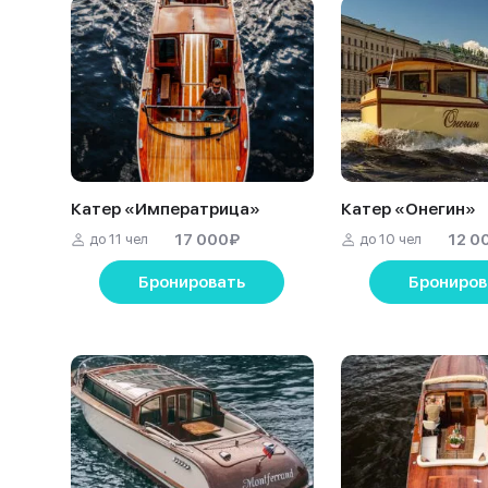
Катер «Императрица»
Катер «Онегин»
17 000
₽
12 0
до 11 чел
до 10 чел
Бронировать
Брониров