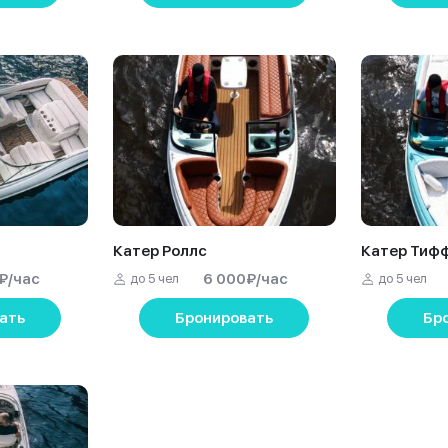
Катер Роллс
Катер Тиф
₽
/час
6 000
₽
/час
до 5 чел
до 5 чел
ать
Бронировать
Бр