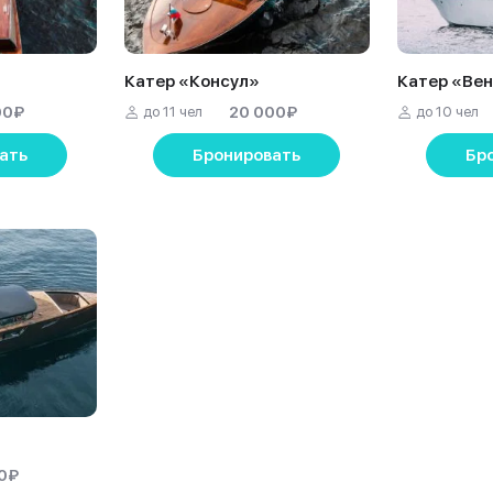
Катер «Консул»
Катер «Ве
00
₽
20 000
₽
до 11 чел
до 10 чел
ать
Бронировать
Бр
0
₽