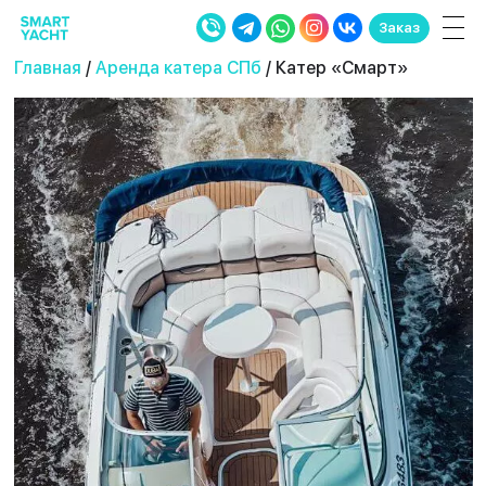
Заказ
Главная
/
Аренда катера СПб
/ Катер «Смарт»