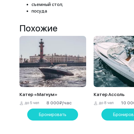
съемный стол;
посуда
Похожие
Катер «Магнум»
Катер Ассоль
8 000
₽
/час
10 00
до 5 чел
до 8 чел
Бронировать
Брониров