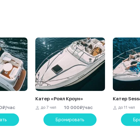
Катер «Роял Кроун»
Катер Sess
0
₽
/час
10 000
₽
/час
до 7 чел
до 11 чел
ать
Бронировать
Бр