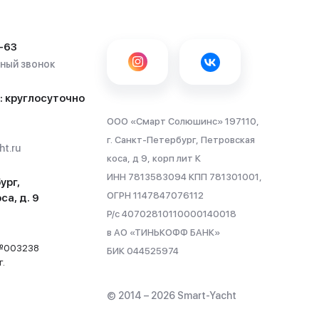
-63
тный звонок
: круглосуточно
ООО «Смарт Солюшинс» 197110,
г. Санкт-Петербург, Петровская
t.ru
коса, д 9, корп лит К
ИНН 7813583094 КПП 781301001,
ург,
ОГРН 1147847076112
са, д. 9
Р/с 40702810110000140018
в АО «ТИНЬКОФФ БАНК»
 №003238
БИК 044525974
г.
© 2014 – 2026 Smart-Yacht