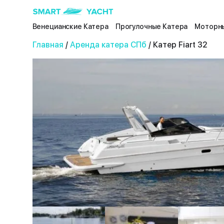
Венецианские Катера
Прогулочные Катера
Моторны
Главная
/
Аренда катера СПб
/ Катер Fiart 32