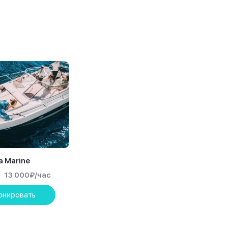
a Marine
13 000
₽
/час
онировать