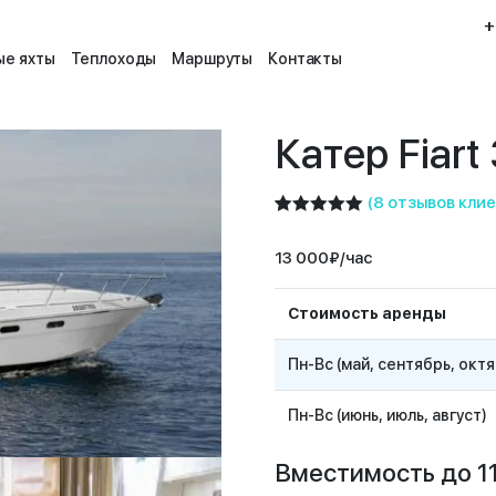
+
е яхты
Теплоходы
Маршруты
Контакты
Катер Fiart
(
8
отзывов клие
Рейтинг
2
5.00
из 5
13 000
₽
/час
на основе
опроса
пользователей
Стоимость аренды
Пн-Вс (май, сентябрь, окт
Пн-Вс (июнь, июль, август)
Вместимость до 11