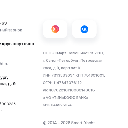
-63
тный звонок
: круглосуточно
ООО «Смарт Солюшинс» 197110,
г. Санкт-Петербург, Петровская
t.ru
коса, д 9, корп лит К
ИНН 7813583094 КПП 781301001,
ург,
ОГРН 1147847076112
са, д. 9
Р/с 40702810110000140018
в АО «ТИНЬКОФФ БАНК»
 №003238
БИК 044525974
г.
© 2014 – 2026 Smart-Yacht