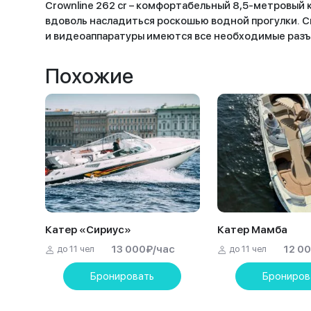
Crownline 262 cr – комфортабельный 8,5-метровый 
вдоволь насладиться роскошью водной прогулки. Cr
и видеоаппаратуры имеются все необходимые разъе
Похожие
Катер «Сириус»
Катер Мамба
13 000
₽
/час
12 0
до 11 чел
до 11 чел
Бронировать
Брониров