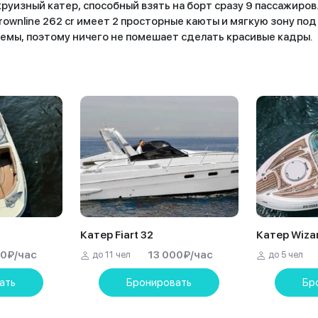
круизный катер, способный взять на борт сразу 9 пассажиров
ownline 262 cr имеет 2 просторные каюты и мягкую зону по
мы, поэтому ничего не помешает сделать красивые кадры.
Катер Fiart 32
Катер Wiza
00
₽
/час
13 000
₽
/час
до 11 чел
до 5 чел
ать
Бронировать
Бр