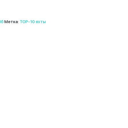
Пб
Метка:
TOP-10 яхты