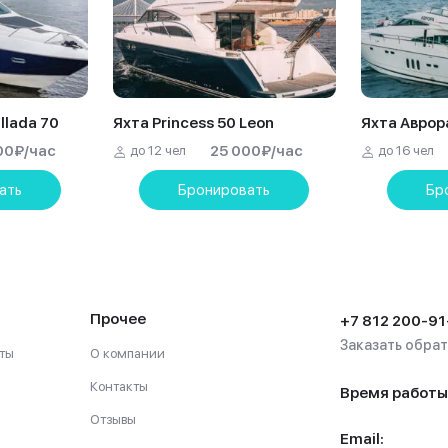
llada 70
Яхта Princess 50 Leon
Яхта Аврор
00
₽
/час
25 000
₽
/час
до 12 чел
до 16 чел
ать
Бронировать
Бр
Прочее
+7 812 200-91
Заказать обра
ты
О компании
Контакты
Время работы
Отзывы
Email: