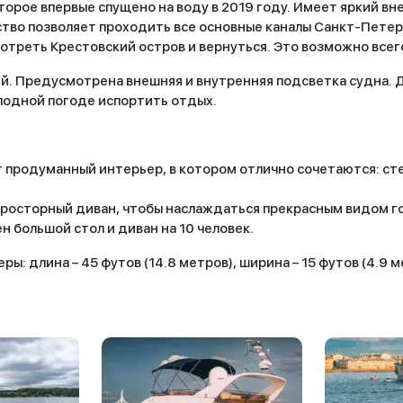
орое впервые спущено на воду в 2019 году. Имеет яркий вн
во позволяет проходить все основные каналы Санкт-Петерб
мотреть Крестовский остров и вернуться. Это возможно всего
й. Предусмотрена внешняя и внутренняя подсветка судна. 
олодной погоде испортить отдых.
 продуманный интерьер, в котором отлично сочетаются: сте
просторный диван, чтобы наслаждаться прекрасным видом г
н большой стол и диван на 10 человек.
ы: длина – 45 футов (14.8 метров), ширина – 15 футов (4.9 м