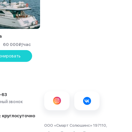
а
60 000
₽
/час
онировать
-63
тный звонок
: круглосуточно
ООО «Смарт Солюшинс» 197110,