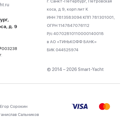
г. Санкт-Петербург, Петровская
t.ru
коса, д 9, корп лит К
ИНН 7813583094 КПП 781301001,
ург,
ОГРН 1147847076112
са, д. 9
Р/с 40702810110000140018
в АО «ТИНЬКОФФ БАНК»
 №003238
БИК 044525974
г.
© 2014 – 2026 Smart-Yacht
 Егор Сорокин
танислав Сальников