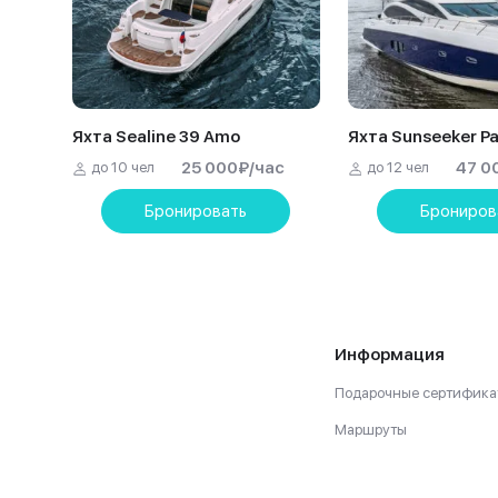
Яхта Sealine 39 Amo
Яхта Sunseeker Pa
25 000
₽
/час
47 0
до 10 чел
до 12 чел
Бронировать
Брониров
Информация
Подарочные сертифика
Маршруты