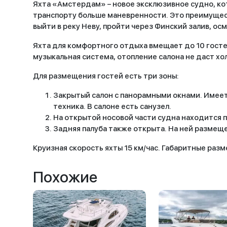
Яхта «Амстердам» – новое эксклюзивное судно, кот
транспорту больше маневренности. Это преимущест
выйти в реку Неву, пройти через Финский залив, ос
Яхта для комфортного отдыха вмещает до 10 госте
музыкальная система, отопление салона не даст х
Для размещения гостей есть три зоны:
Закрытый салон с панорамными окнами. Имеет
техника. В салоне есть санузел.
На открытой носовой части судна находится 
Задняя палуба также открыта. На ней размеще
Круизная скорость яхты 15 км/час. Габаритные размер
Похожие