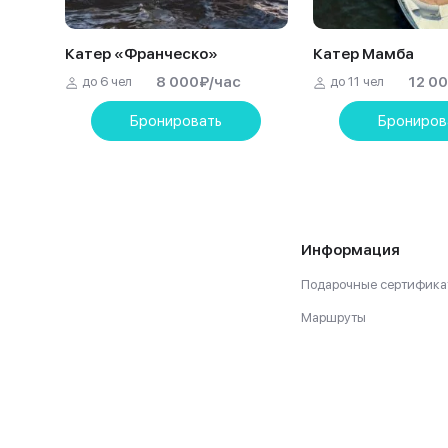
Катер «Франческо»
Катер Мамба
8 000
₽
/час
12 0
до 6 чел
до 11 чел
Бронировать
Брониров
Информация
Подарочные сертифика
Маршруты