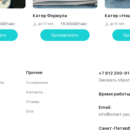
Катер Формула
Катер «Нэ
00
₽
/час
15 000
₽
/час
до 11 чел
до 8 чел
ать
Бронировать
Бр
Прочее
+7 812 200-91
Заказать обра
ты
О компании
Контакты
Время работы
Отзывы
Email:
Блог
info@smart-yach
Санкт-Петерб