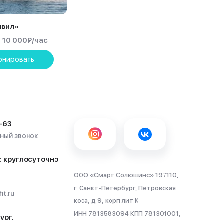
швил»
10 000
₽
/час
онировать
-63
тный звонок
: круглосуточно
ООО «Смарт Солюшинс» 197110,
г. Санкт-Петербург, Петровская
t.ru
коса, д 9, корп лит К
ИНН 7813583094 КПП 781301001,
ург,