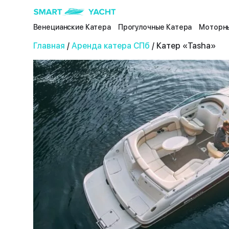
Венецианские Катера
Прогулочные Катера
Моторны
Главная
/
Аренда катера СПб
/ Катер «Tasha»