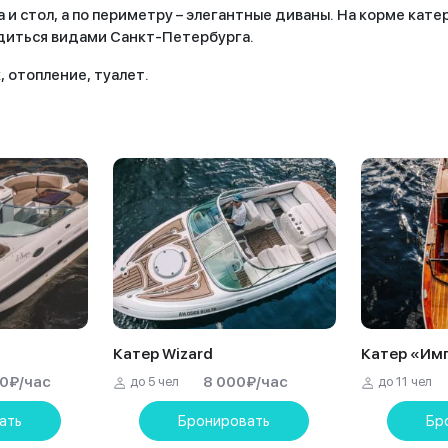
 и стол, а по периметру – элегантные диваны. На корме кат
адиться видами Санкт-Петербурга.
, отопление, туалет.
Катер Wizard
Катер «Им
00
₽
/час
8 000
₽
/час
до 5 чел
до 11 чел
ать
Бронировать
Бр