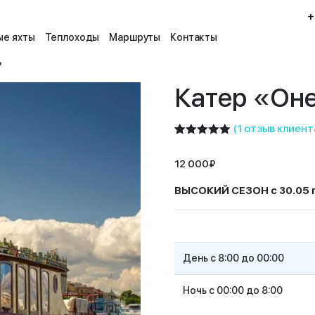
+
е яхты
Теплоходы
Маршруты
Контакты
»
Катер «Он
(
1
отзыв клиент
Рейтинг
1
5.00
из 5
12 000
₽
на основе
опроса
пользователя
ВЫСОКИЙ СЕЗОН с 30.05 п
День с 8:00 до 00:00
Ночь с 00:00 до 8:00