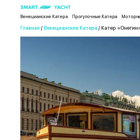
Венецианские Катера
Прогулочные Катера
Моторны
Главная
/
Венецианские Катера
/ Катер «Онегин