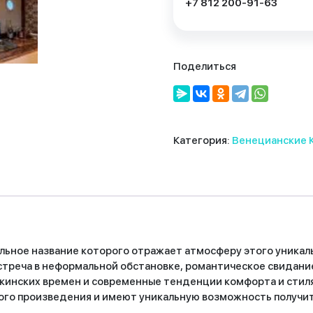
+7 812 200-91-63
Поделиться
Категория:
Венецианские 
ьное название которого отражает атмосферу этого уникаль
встреча в неформальной обстановке, романтическое свидани
шкинских времен и современные тенденции комфорта и стиля
ого произведения и имеют уникальную возможность получит