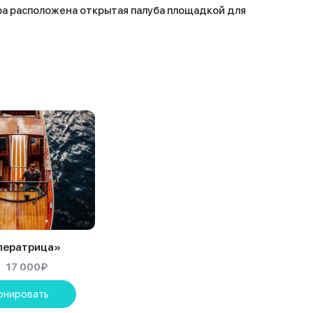
ера расположена открытая палуба площадкой для
ператрица»
17 000
₽
онировать