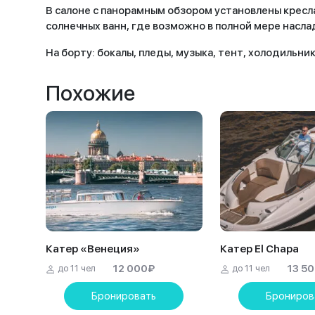
В салоне с панорамным обзором установлены кресла
солнечных ванн, где возможно в полной мере насл
На борту: бокалы, пледы, музыка, тент, холодильник
Похожие
Катер «Венеция»
Катер El Chapa
12 000
₽
13 5
до 11 чел
до 11 чел
Бронировать
Брониров