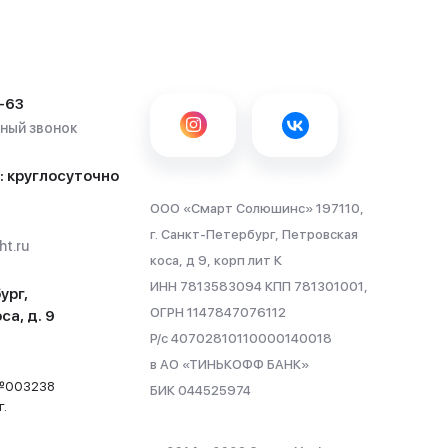
-63
тный звонок
: круглосуточно
ООО «Смарт Солюшинс» 197110,
г. Санкт-Петербург, Петровская
t.ru
коса, д 9, корп лит К
ИНН 7813583094 КПП 781301001,
ург,
ОГРН 1147847076112
са, д. 9
Р/с 40702810110000140018
в АО «ТИНЬКОФФ БАНК»
 №003238
БИК 044525974
г.