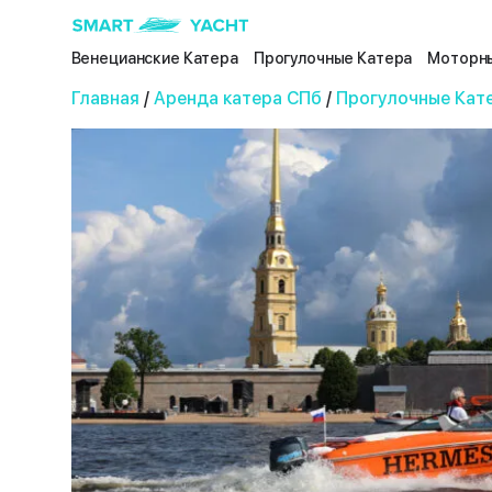
Венецианские Катера
Прогулочные Катера
Моторны
Главная
/
Аренда катера СПб
/
Прогулочные Кат