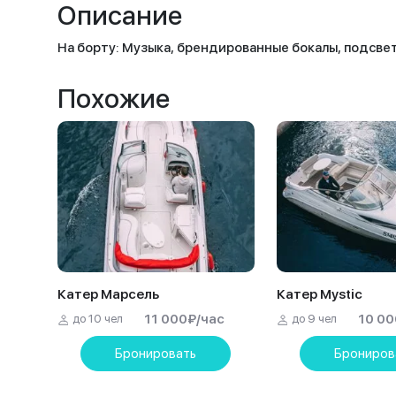
Описание
На борту: Музыка, брендированные бокалы, подсвет
Похожие
Катер Марсель
Катер Mystic
11 000
₽
/час
10 00
до 10 чел
до 9 чел
Бронировать
Брониров