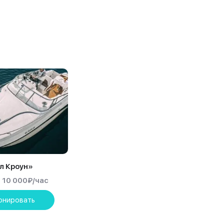
л Кроун»
10 000
₽
/час
онировать