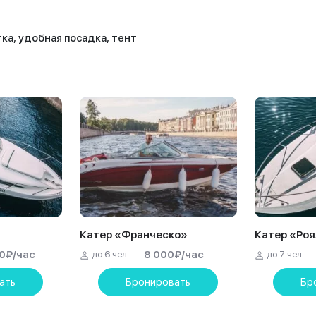
ка, удобная посадка, тент
Катер «Франческо»
Катер «Роя
0
₽
/час
8 000
₽
/час
до 6 чел
до 7 чел
ать
Бронировать
Бр