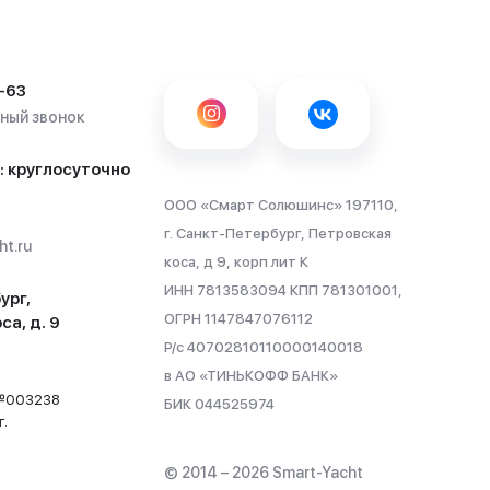
-63
тный звонок
: круглосуточно
ООО «Смарт Солюшинс» 197110,
г. Санкт-Петербург, Петровская
t.ru
коса, д 9, корп лит К
ИНН 7813583094 КПП 781301001,
ург,
ОГРН 1147847076112
са, д. 9
Р/с 40702810110000140018
в АО «ТИНЬКОФФ БАНК»
 №003238
БИК 044525974
г.
© 2014 – 2026 Smart-Yacht