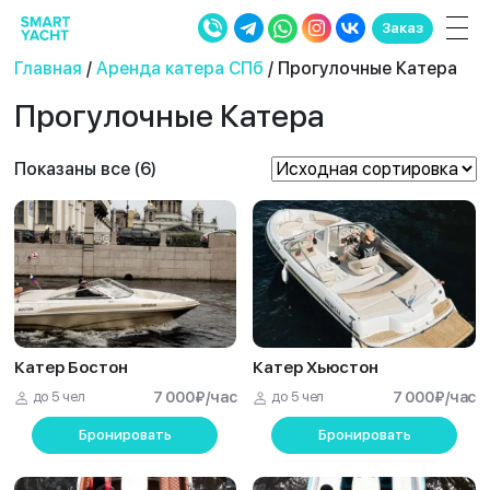
Заказ
Главная
/
Аренда катера СПб
/ Прогулочные Катера
Прогулочные Катера
Показаны все (6)
Катер Бостон
Катер Хьюстон
до 5 чел
7 000
₽
/час
до 5 чел
7 000
₽
/час
Бронировать
Бронировать