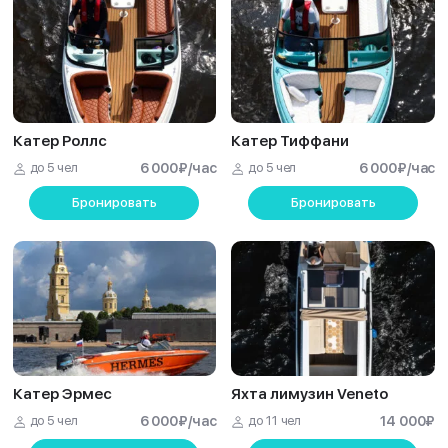
Катер Роллс
Катер Тиффани
до 5 чел
6 000
₽
/час
до 5 чел
6 000
₽
/час
Бронировать
Бронировать
Катер Эрмес
Яхта лимузин Veneto
до 5 чел
6 000
₽
/час
до 11 чел
14 000
₽