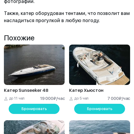
фотографий.
Также, катер оборудован тентами, что позволит вам
насладиться прогулкой в любую погоду.
Похожие
Катер Sunseeker 48
Катер Хьюстон
до 11 чел
19 000
₽
/час
до 5 чел
7 000
₽
/час
Бронировать
Бронировать