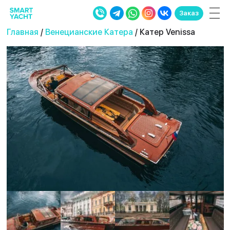
Заказ
Главная
/
Венецианские Катера
/ Катер Venissa