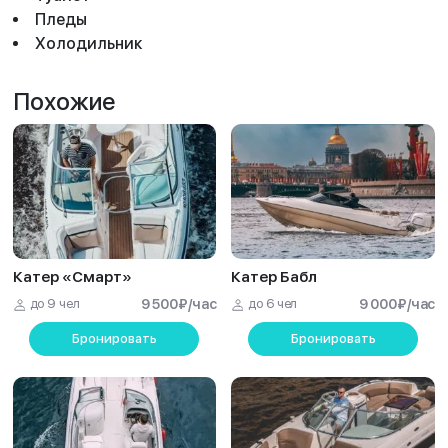
Пледы
Холодильник
Похожие
Катер «Смарт»
Катер Бабл
до 9 чел
9 500
₽
/час
до 6 чел
9 000
₽
/час
Бронировать
Бронировать