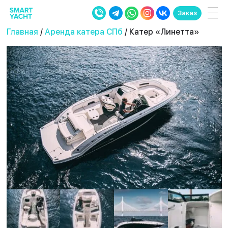
Заказ
Главная
/
Аренда катера СПб
/ Катер «Линетта»