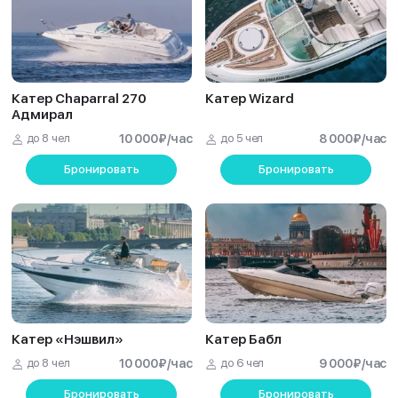
Катер Chaparral 270
Катер Wizard
Адмирал
до 8 чел
10 000
₽
/час
до 5 чел
8 000
₽
/час
Бронировать
Бронировать
Катер «Нэшвил»
Катер Бабл
до 8 чел
10 000
₽
/час
до 6 чел
9 000
₽
/час
Бронировать
Бронировать