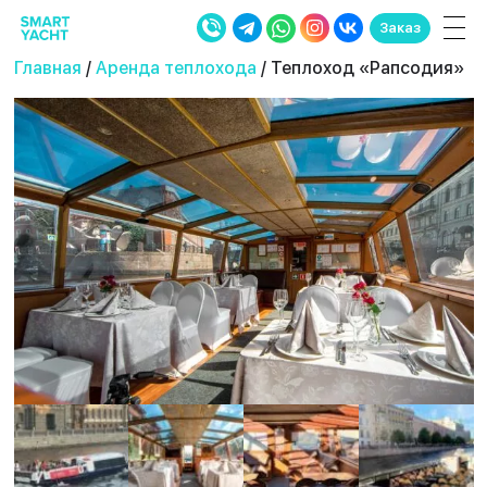
Заказ
Главная
/
Аренда теплохода
/ Теплоход «Рапсодия»