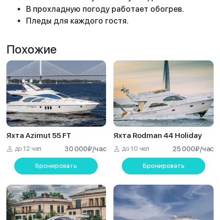
В прохладную погоду работает обогрев.
Пледы для каждого гостя.
Похожие
Яхта Azimut 55 FT
Яхта Rodman 44 Holiday
до 12 чел
30 000
₽
/час
до 10 чел
25 000
₽
/час
Бронировать
Бронировать