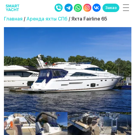
Заказ
Главная
/
Аренда яхты СПб
/ Яхта Fairline 65