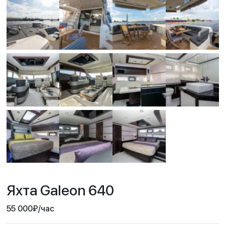
Яхта Galeon 640
55 000
₽
/час