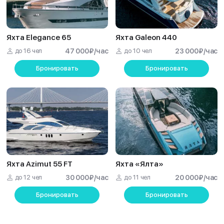
Яхта Elegance 65
Яхта Galeon 440
до 16 чел
47 000
₽
/час
до 10 чел
23 000
₽
/час
Бронировать
Бронировать
Яхта Azimut 55 FT
Яхта «Ялта»
до 12 чел
30 000
₽
/час
до 11 чел
20 000
₽
/час
Бронировать
Бронировать