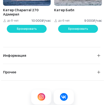
Катер Chaparral 270
Катер Бабл
Адмирал
до 8 чел
10 000
₽
/час
до 6 чел
9 000
₽
/час
Бронировать
Бронировать
Информация
Прочее