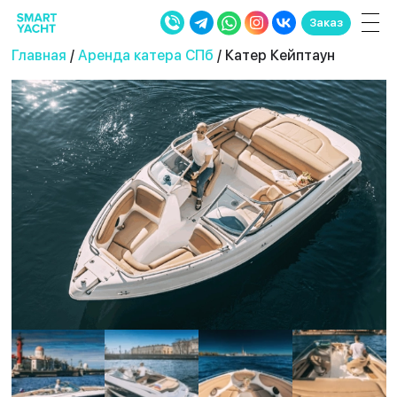
Заказ
Главная
/
Аренда катера СПб
/ Катер Кейптаун