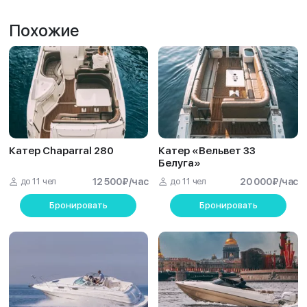
Похожие
Катер Chaparral 280
Катер «Вельвет 33
Белуга»
до 11 чел
12 500
₽
/час
до 11 чел
20 000
₽
/час
Бронировать
Бронировать