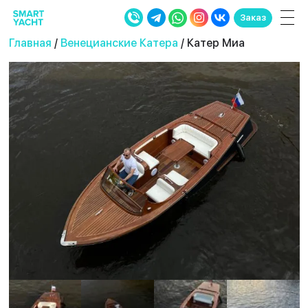
Заказ
Главная
/
Венецианские Катера
/ Катер Миа