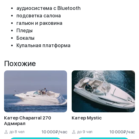
аудиосистема с Bluetooth
подсветка салона
️гальюн и раковина
Пледы
Бокалы
Купальная платформа
Похожие
Катер Chaparral 270
Катер Mystic
Адмирал
до 8 чел
10 000
₽
/час
до 9 чел
10 000
₽
/час