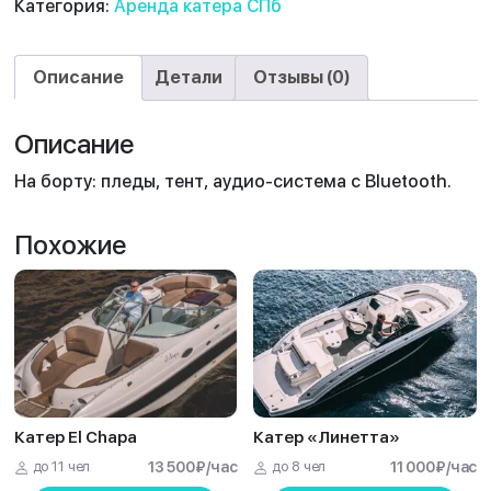
Категория:
Аренда катера СПб
Описание
Детали
Отзывы (0)
Описание
На борту: пледы, тент, аудио-система с Bluetooth.
Похожие
Катер El Chapa
Катер «Линетта»
до 11 чел
13 500
₽
/час
до 8 чел
11 000
₽
/час