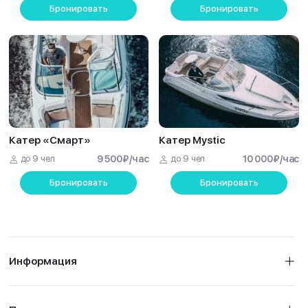
Бронировать
Бронировать
Катер «Смарт»
Катер Mystic
до 9 чел
9 500
₽
/час
до 9 чел
10 000
₽
/час
Бронировать
Бронировать
Информация